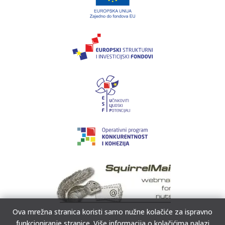
Ova mrežna stranica koristi samo nužne kolačiće za ispravno
funkcioniranje stranice. Više informacija o kolačićima nalazi