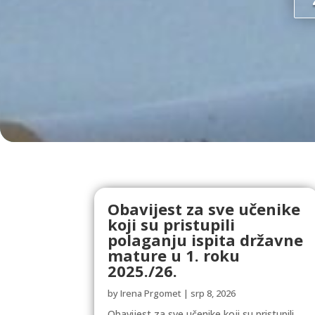
Obavijest za sve učenike
koji su pristupili
polaganju ispita državne
mature u 1. roku
2025./26.
by
Irena Prgomet
|
srp 8, 2026
Obavijest za sve učenike koji su pristupili