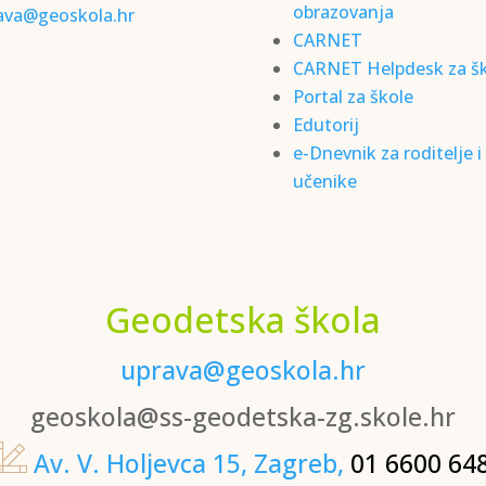
obrazovanja
ava@geoskola.hr
CARNET
CARNET Helpdesk za š
Portal za škole
Edutorij
e-Dnevnik za roditelje i
učenike
Geodetska škola
uprava@geoskola.hr
geoskola@ss-geodetska-zg.skole.hr
Av. V. Holjevca 15, Zagreb,
01 6600 64