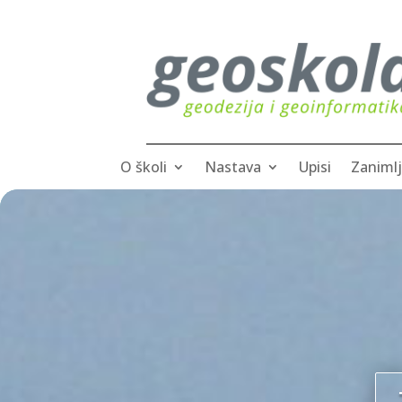
O školi
Nastava
Upisi
Zanimlj