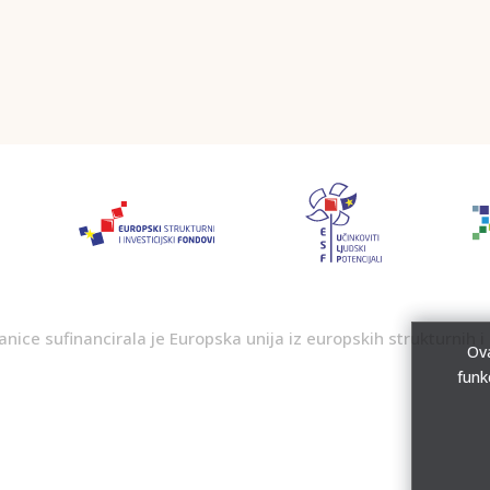
nice sufinancirala je Europska unija iz europskih strukturnih i 
Ova
funk