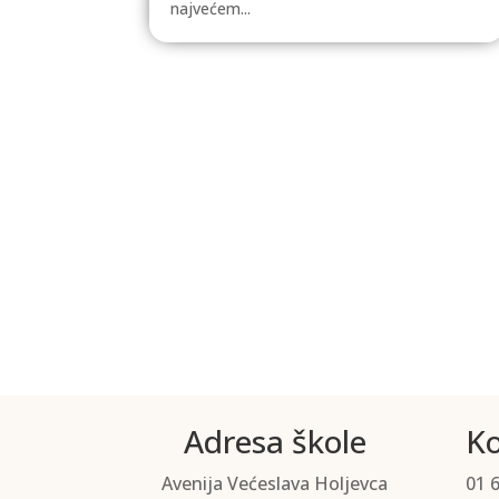
najvećem...
Adresa škole
Ko
Avenija Većeslava Holjevca
01 